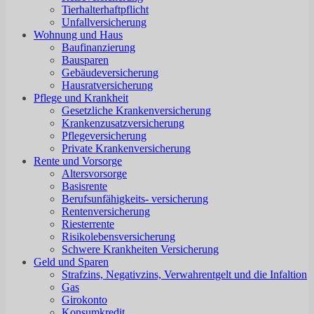
Tierhalterhaftpflicht
Unfallversicherung
Wohnung und Haus
Baufinanzierung
Bausparen
Gebäudeversicherung
Hausratversicherung
Pflege und Krankheit
Gesetzliche Krankenversicherung
Krankenzusatzversicherung
Pflegeversicherung
Private Krankenversicherung
Rente und Vorsorge
Altersvorsorge
Basisrente
Berufsunfähigkeits- versicherung
Rentenversicherung
Riesterrente
Risikolebensversicherung
Schwere Krankheiten Versicherung
Geld und Sparen
Strafzins, Negativzins, Verwahrentgelt und die Infaltion
Gas
Girokonto
Konsumkredit