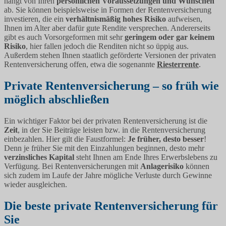
hängt von Ihren
persönlichen Voraussetzungen und Wünschen
ab. Sie können beispielsweise in Formen der Rentenversicherung
investieren, die ein
verhältnismäßig hohes Risiko
aufweisen,
Ihnen im Alter aber dafür gute Rendite versprechen. Andererseits
gibt es auch Vorsorgeformen mit sehr
geringem oder gar keinem
Risiko
, hier fallen jedoch die Renditen nicht so üppig aus.
Außerdem stehen Ihnen staatlich geförderte Versionen der privaten
Rentenversicherung offen, etwa die sogenannte
Riesterrente
.
Private Rentenversicherung – so früh wie
möglich abschließen
Ein wichtiger Faktor bei der privaten Rentenversicherung ist die
Zeit
, in der Sie Beiträge leisten bzw. in die Rentenversicherung
einbezahlen. Hier gilt die Faustformel:
Je früher, desto besser
!
Denn je früher Sie mit den Einzahlungen beginnen, desto mehr
verzinsliches Kapital
steht Ihnen am Ende Ihres Erwerbslebens zu
Verfügung. Bei Rentenversicherungen mit
Anlagerisiko
können
sich zudem im Laufe der Jahre mögliche Verluste durch Gewinne
wieder ausgleichen.
Die beste private Rentenversicherung für
Sie