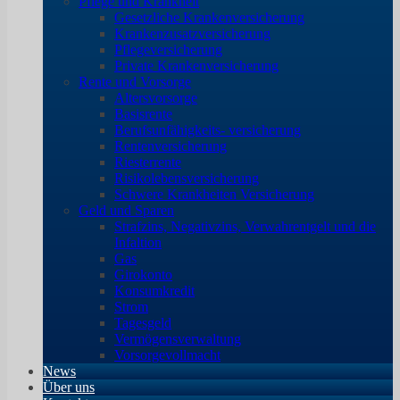
Pflege und Krankheit
Gesetzliche Krankenversicherung
Krankenzusatzversicherung
Pflegeversicherung
Private Krankenversicherung
Rente und Vorsorge
Altersvorsorge
Basisrente
Berufsunfähigkeits- versicherung
Rentenversicherung
Riesterrente
Risikolebensversicherung
Schwere Krankheiten Versicherung
Geld und Sparen
Strafzins, Negativzins, Verwahrentgelt und die
Infaltion
Gas
Girokonto
Konsumkredit
Strom
Tagesgeld
Vermögensverwaltung
Vorsorgevollmacht
News
Über uns