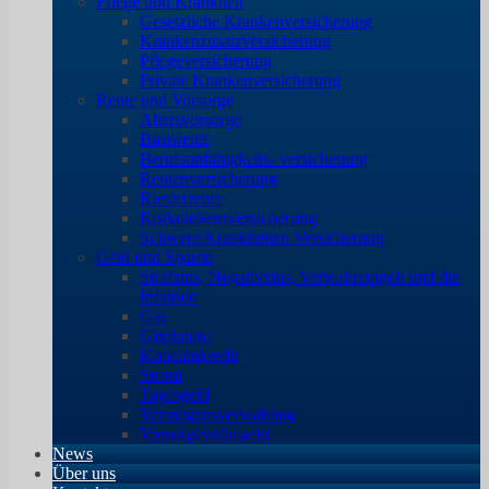
Pflege und Krankheit
Gesetzliche Krankenversicherung
Krankenzusatzversicherung
Pflegeversicherung
Private Krankenversicherung
Rente und Vorsorge
Altersvorsorge
Basisrente
Berufsunfähigkeits- versicherung
Rentenversicherung
Riesterrente
Risikolebensversicherung
Schwere Krankheiten Versicherung
Geld und Sparen
Strafzins, Negativzins, Verwahrentgelt und die
Infaltion
Gas
Girokonto
Konsumkredit
Strom
Tagesgeld
Vermögensverwaltung
Vorsorgevollmacht
News
Über uns