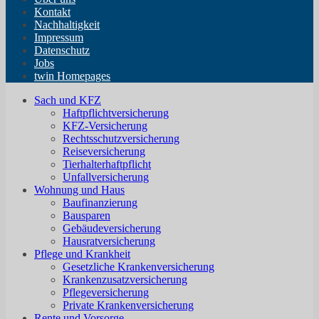
Kontakt
Nachhaltigkeit
Impressum
Datenschutz
Jobs
twin Homepages
Sach und KFZ
Haftpflichtversicherung
KFZ-Versicherung
Rechtsschutzversicherung
Reiseversicherung
Tierhalterhaftpflicht
Unfallversicherung
Wohnung und Haus
Baufinanzierung
Bausparen
Gebäudeversicherung
Hausratversicherung
Pflege und Krankheit
Gesetzliche Krankenversicherung
Krankenzusatzversicherung
Pflegeversicherung
Private Krankenversicherung
Rente und Vorsorge