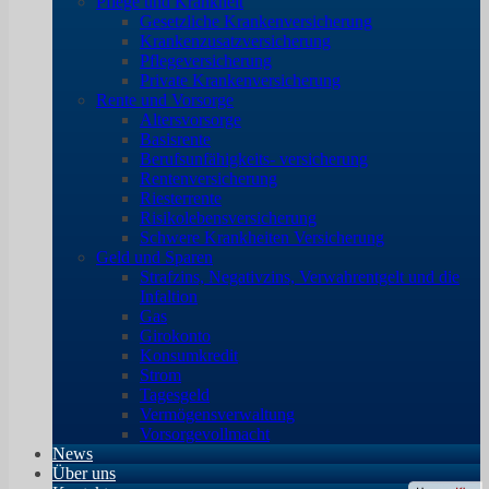
Pflege und Krankheit
Gesetzliche Krankenversicherung
Krankenzusatzversicherung
Pflegeversicherung
Private Krankenversicherung
Rente und Vorsorge
Altersvorsorge
Basisrente
Berufsunfähigkeits- versicherung
Rentenversicherung
Riesterrente
Risikolebensversicherung
Schwere Krankheiten Versicherung
Geld und Sparen
Strafzins, Negativzins, Verwahrentgelt und die
Infaltion
Gas
Girokonto
Konsumkredit
Strom
Tagesgeld
Vermögensverwaltung
Vorsorgevollmacht
News
Über uns