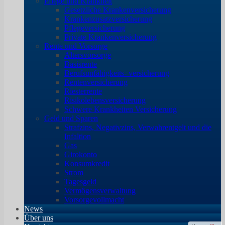
Pflege und Krankheit
Gesetzliche Krankenversicherung
Krankenzusatzversicherung
Pflegeversicherung
Private Krankenversicherung
Rente und Vorsorge
Altersvorsorge
Basisrente
Berufsunfähigkeits- versicherung
Rentenversicherung
Riesterrente
Risikolebensversicherung
Schwere Krankheiten Versicherung
Geld und Sparen
Strafzins, Negativzins, Verwahrentgelt und die
Infaltion
Gas
Girokonto
Konsumkredit
Strom
Tagesgeld
Vermögensverwaltung
Vorsorgevollmacht
News
Über uns