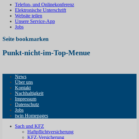
Telefon- und Onlinekonferenz
Elektronische Unterschrift
Website teilen
Unsere Service-App
Jobs
Seite bookmarken
Punkt-nicht-im-Top-Menue
News
Über uns
Kontakt
Nachhaltigkeit
Impressum
Datenschutz
Jobs
twin Homepages
Sach und KFZ
Haftpflichtversicherung
KFZ-Versicherung