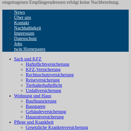
eingetragenen Empfängeradressen erfolgt keine Nachbereitung.
News
Über uns
Kontakt
Nachhaltigkeit
Impressum
Datenschutz
Jobs
twin Homepages
Sach und KFZ
Haftpflichtversicherung
KFZ-Versicherung
Rechtsschutzversicherung
Reiseversicherung
Tierhalterhaftpflicht
Unfallversicherung
Wohnung und Haus
Baufinanzierung
Bausparen
Gebäudeversicherung
Hausratversicherung
Pflege und Krankheit
Gesetzliche Krankenversicherung