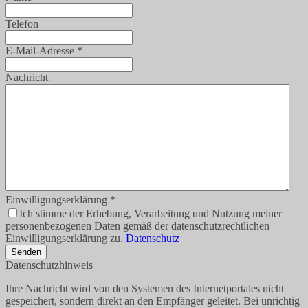
Telefon
E-Mail-Adresse
*
Nachricht
Einwilligungserklärung
*
Ich stimme der Erhebung, Verarbeitung und Nutzung meiner
personenbezogenen Daten gemäß der datenschutzrechtlichen
Einwilligungserklärung zu.
Datenschutz
Senden
Datenschutzhinweis
Ihre Nachricht wird von den Systemen des Internetportales nicht
gespeichert, sondern direkt an den Empfänger geleitet. Bei unrichtig