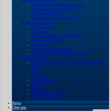
Pflege und Krankheit
Gesetzliche Krankenversicherung
Krankenzusatzversicherung
Pflegeversicherung
Private Krankenversicherung
Rente und Vorsorge
Altersvorsorge
Basisrente
Berufsunfähigkeits- versicherung
Rentenversicherung
Riesterrente
Risikolebensversicherung
Schwere Krankheiten Versicherung
Geld und Sparen
Strafzins, Negativzins, Verwahrentgelt und die
Infaltion
Gas
Girokonto
Konsumkredit
Strom
Tagesgeld
Vermögensverwaltung
Vorsorgevollmacht
News
Über uns