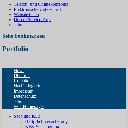
Telefon- und Onlinekonferenz
Elektronische Unterschrift
Website teilen
Unsere Service-App
Jobs
Seite bookmarken
Portfolio
News
Über uns
Kontakt
Nachhaltigkeit
Impressum
Datenschutz
Jobs
twin Homepages
Sach und KFZ
Haftpflichtversicherung
KFZ-Versicherung