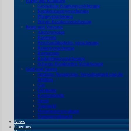
Pflege und Krankheit
Gesetzliche Krankenversicherung
Krankenzusatzversicherung
Pflegeversicherung
Private Krankenversicherung
Rente und Vorsorge
Altersvorsorge
Basisrente
Berufsunfähigkeits- versicherung
Rentenversicherung
Riesterrente
Risikolebensversicherung
Schwere Krankheiten Versicherung
Geld und Sparen
Strafzins, Negativzins, Verwahrentgelt und die
Infaltion
Gas
Girokonto
Konsumkredit
Strom
Tagesgeld
Vermögensverwaltung
Vorsorgevollmacht
News
Über uns