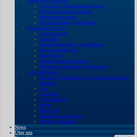
Pflege und Krankheit
Gesetzliche Krankenversicherung
Krankenzusatzversicherung
Pflegeversicherung
Private Krankenversicherung
Rente und Vorsorge
Altersvorsorge
Basisrente
Berufsunfähigkeits- versicherung
Rentenversicherung
Riesterrente
Risikolebensversicherung
Schwere Krankheiten Versicherung
Geld und Sparen
Strafzins, Negativzins, Verwahrentgelt und die
Infaltion
Gas
Girokonto
Konsumkredit
Strom
Tagesgeld
Vermögensverwaltung
Vorsorgevollmacht
News
Über uns