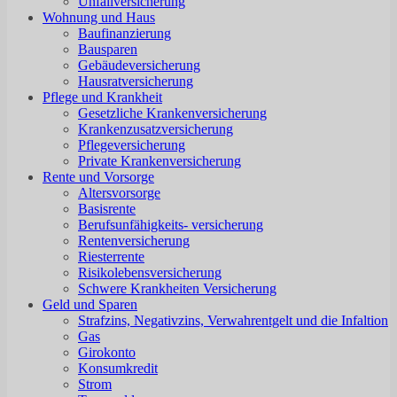
Unfallversicherung
Wohnung und Haus
Baufinanzierung
Bausparen
Gebäudeversicherung
Hausratversicherung
Pflege und Krankheit
Gesetzliche Krankenversicherung
Krankenzusatzversicherung
Pflegeversicherung
Private Krankenversicherung
Rente und Vorsorge
Altersvorsorge
Basisrente
Berufsunfähigkeits- versicherung
Rentenversicherung
Riesterrente
Risikolebensversicherung
Schwere Krankheiten Versicherung
Geld und Sparen
Strafzins, Negativzins, Verwahrentgelt und die Infaltion
Gas
Girokonto
Konsumkredit
Strom