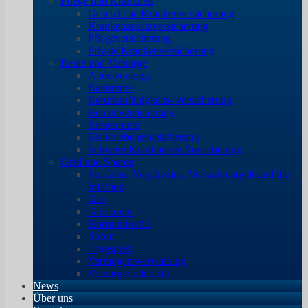
Pflege und Krankheit
Gesetzliche Krankenversicherung
Krankenzusatzversicherung
Pflegeversicherung
Private Krankenversicherung
Rente und Vorsorge
Altersvorsorge
Basisrente
Berufsunfähigkeits- versicherung
Rentenversicherung
Riesterrente
Risikolebensversicherung
Schwere Krankheiten Versicherung
Geld und Sparen
Strafzins, Negativzins, Verwahrentgelt und die
Infaltion
Gas
Girokonto
Konsumkredit
Strom
Tagesgeld
Vermögensverwaltung
Vorsorgevollmacht
News
Über uns