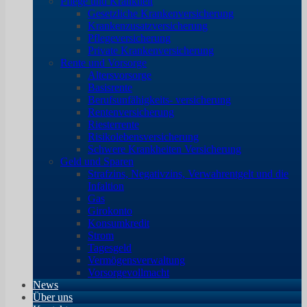
Pflege und Krankheit
Gesetzliche Krankenversicherung
Krankenzusatzversicherung
Pflegeversicherung
Private Krankenversicherung
Rente und Vorsorge
Altersvorsorge
Basisrente
Berufsunfähigkeits- versicherung
Rentenversicherung
Riesterrente
Risikolebensversicherung
Schwere Krankheiten Versicherung
Geld und Sparen
Strafzins, Negativzins, Verwahrentgelt und die
Infaltion
Gas
Girokonto
Konsumkredit
Strom
Tagesgeld
Vermögensverwaltung
Vorsorgevollmacht
News
Über uns