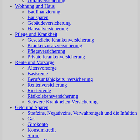
Unfallversicherung
Wohnung und Haus
Baufinanzierung
Bausparen
Gebäudeversicherung
Hausratversicherung
Pflege und Krankheit
Gesetzliche Krankenversicherung
Krankenzusatzversicherung
Pflegeversicherung
Private Krankenversicherung
Rente und Vorsorge
Altersvorsorge
Basisrente
Berufsunfähigkeits- versicherung
Rentenversicherung
Riesterrente
Risikolebensversicherung
Schwere Krankheiten Versicherung
Geld und Sparen
Strafzins, Negativzins, Verwahrentgelt und die Infaltion
Gas
Girokonto
Konsumkredit
Strom