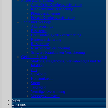
Pflege und Krankheit
Gesetzliche Krankenversicherung
Krankenzusatzversicherung
Pflegeversicherung
Private Krankenversicherung
Rente und Vorsorge
Altersvorsorge
Basisrente
Berufsunfähigkeits- versicherung
Rentenversicherung
Riesterrente
Risikolebensversicherung
Schwere Krankheiten Versicherung
Geld und Sparen
Strafzins, Negativzins, Verwahrentgelt und die
Infaltion
Gas
Girokonto
Konsumkredit
Strom
Tagesgeld
Vermögensverwaltung
Vorsorgevollmacht
News
Über uns