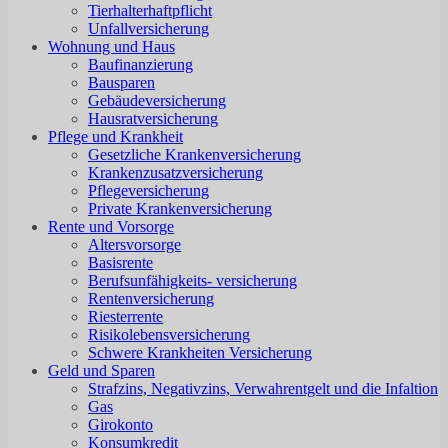
Tierhalterhaftpflicht
Unfallversicherung
Wohnung und Haus
Baufinanzierung
Bausparen
Gebäudeversicherung
Hausratversicherung
Pflege und Krankheit
Gesetzliche Krankenversicherung
Krankenzusatzversicherung
Pflegeversicherung
Private Krankenversicherung
Rente und Vorsorge
Altersvorsorge
Basisrente
Berufsunfähigkeits- versicherung
Rentenversicherung
Riesterrente
Risikolebensversicherung
Schwere Krankheiten Versicherung
Geld und Sparen
Strafzins, Negativzins, Verwahrentgelt und die Infaltion
Gas
Girokonto
Konsumkredit