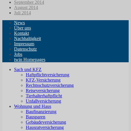
September 2014
August 2014
Juli 2014
News
Über uns
Kontakt
Nachhaltigkeit
Impressum
Datenschutz
Jobs
twin Homepages
Sach und KFZ
Haftpflichtversicherung
KFZ-Versicherung
Rechtsschutzversicherung
Reiseversicherung
Tierhalterhaftpflicht
Unfallversicherung
Wohnung und Haus
Baufinanzierung
Bausparen
Gebäudeversicherung
Hausratversicherung