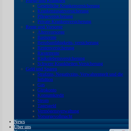
Pflege und Krankheit
Gesetzliche Krankenversicherung
Krankenzusatzversicherung
Pflegeversicherung
Private Krankenversicherung
Rente und Vorsorge
Altersvorsorge
Basisrente
Berufsunfähigkeits- versicherung
Rentenversicherung
Riesterrente
Risikolebensversicherung
Schwere Krankheiten Versicherung
Geld und Sparen
Strafzins, Negativzins, Verwahrentgelt und die
Infaltion
Gas
Girokonto
Konsumkredit
Strom
Tagesgeld
Vermögensverwaltung
Vorsorgevollmacht
News
Über uns