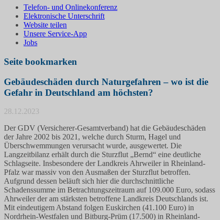
Telefon- und Onlinekonferenz
Elektronische Unterschrift
Website teilen
Unsere Service-App
Jobs
Seite bookmarken
Gebäudeschäden durch Naturgefahren – wo ist die
Gefahr in Deutschland am höchsten?
28.12.2023
Der GDV (Versicherer-Gesamtverband) hat die Gebäudeschäden
der Jahre 2002 bis 2021, welche durch Sturm, Hagel und
Überschwemmungen verursacht wurde, ausgewertet. Die
Langzeitbilanz erhält durch die Sturzflut „Bernd“ eine deutliche
Schlagseite. Insbesondere der Landkreis Ahrweiler in Rheinland-
Pfalz war massiv von den Ausmaßen der Sturzflut betroffen.
Aufgrund dessen beläuft sich hier die durchschnittliche
Schadenssumme im Betrachtungszeitraum auf 109.000 Euro, sodass
Ahrweiler der am stärksten betroffene Landkreis Deutschlands ist.
Mit eindeutigem Abstand folgen Euskirchen (41.100 Euro) in
Nordrhein-Westfalen und Bitburg-Prüm (17.500) in Rheinland-