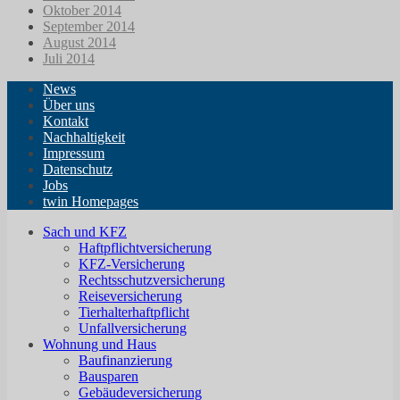
Oktober 2014
September 2014
August 2014
Juli 2014
News
Über uns
Kontakt
Nachhaltigkeit
Impressum
Datenschutz
Jobs
twin Homepages
Sach und KFZ
Haftpflichtversicherung
KFZ-Versicherung
Rechtsschutzversicherung
Reiseversicherung
Tierhalterhaftpflicht
Unfallversicherung
Wohnung und Haus
Baufinanzierung
Bausparen
Gebäudeversicherung