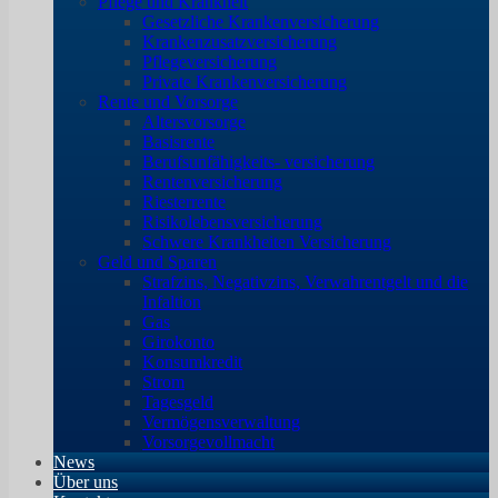
Pflege und Krankheit
Gesetzliche Krankenversicherung
Krankenzusatzversicherung
Pflegeversicherung
Private Krankenversicherung
Rente und Vorsorge
Altersvorsorge
Basisrente
Berufsunfähigkeits- versicherung
Rentenversicherung
Riesterrente
Risikolebensversicherung
Schwere Krankheiten Versicherung
Geld und Sparen
Strafzins, Negativzins, Verwahrentgelt und die
Infaltion
Gas
Girokonto
Konsumkredit
Strom
Tagesgeld
Vermögensverwaltung
Vorsorgevollmacht
News
Über uns