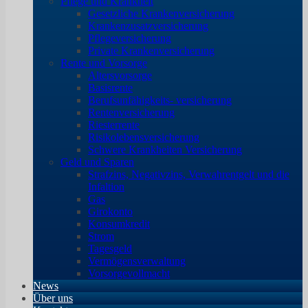
Pflege und Krankheit
Gesetzliche Krankenversicherung
Krankenzusatzversicherung
Pflegeversicherung
Private Krankenversicherung
Rente und Vorsorge
Altersvorsorge
Basisrente
Berufsunfähigkeits- versicherung
Rentenversicherung
Riesterrente
Risikolebensversicherung
Schwere Krankheiten Versicherung
Geld und Sparen
Strafzins, Negativzins, Verwahrentgelt und die
Infaltion
Gas
Girokonto
Konsumkredit
Strom
Tagesgeld
Vermögensverwaltung
Vorsorgevollmacht
News
Über uns