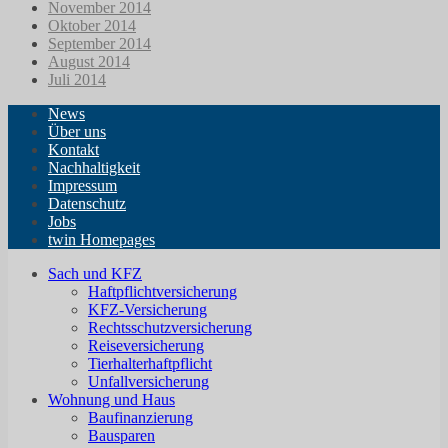
November 2014
Oktober 2014
September 2014
August 2014
Juli 2014
News
Über uns
Kontakt
Nachhaltigkeit
Impressum
Datenschutz
Jobs
twin Homepages
Sach und KFZ
Haftpflichtversicherung
KFZ-Versicherung
Rechtsschutzversicherung
Reiseversicherung
Tierhalterhaftpflicht
Unfallversicherung
Wohnung und Haus
Baufinanzierung
Bausparen