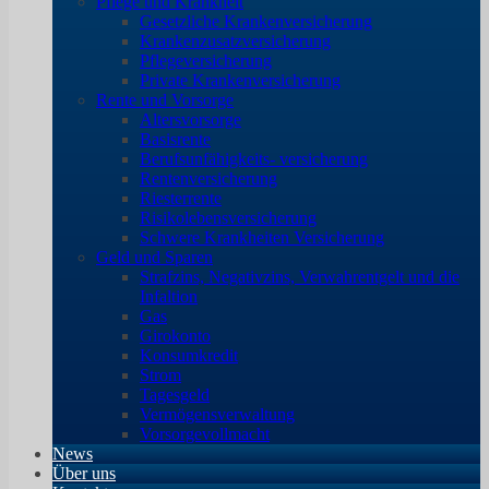
Pflege und Krankheit
Gesetzliche Krankenversicherung
Krankenzusatzversicherung
Pflegeversicherung
Private Krankenversicherung
Rente und Vorsorge
Altersvorsorge
Basisrente
Berufsunfähigkeits- versicherung
Rentenversicherung
Riesterrente
Risikolebensversicherung
Schwere Krankheiten Versicherung
Geld und Sparen
Strafzins, Negativzins, Verwahrentgelt und die
Infaltion
Gas
Girokonto
Konsumkredit
Strom
Tagesgeld
Vermögensverwaltung
Vorsorgevollmacht
News
Über uns