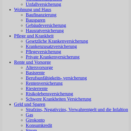
Unfallversicherung
Wohnung und Haus
Baufinanzierung
Bausparen
Gebäudeversicherung
Hausratversicherung
Pflege und Krankheit
Gesetzliche Krankenversicherung
Krankenzusatzversicherung
Pflegeversicherung
Private Krankenversicherung
Rente und Vorsorge
Altersvorsorge
Basisrente
Berufsunfähigkeits- versicherung
Rentenversicherung
Riesterrente
Risikolebensversicherung
Schwere Krankheiten Versicherung
Geld und Sparen
Strafzins, Negativzins, Verwahrentgelt und die Infaltion
Gas
Girokonto
Konsumkredit
Strom