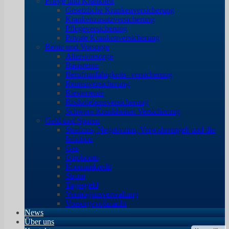
Pflege und Krankheit
Gesetzliche Krankenversicherung
Krankenzusatzversicherung
Pflegeversicherung
Private Krankenversicherung
Rente und Vorsorge
Altersvorsorge
Basisrente
Berufsunfähigkeits- versicherung
Rentenversicherung
Riesterrente
Risikolebensversicherung
Schwere Krankheiten Versicherung
Geld und Sparen
Strafzins, Negativzins, Verwahrentgelt und die
Infaltion
Gas
Girokonto
Konsumkredit
Strom
Tagesgeld
Vermögensverwaltung
Vorsorgevollmacht
News
Über uns