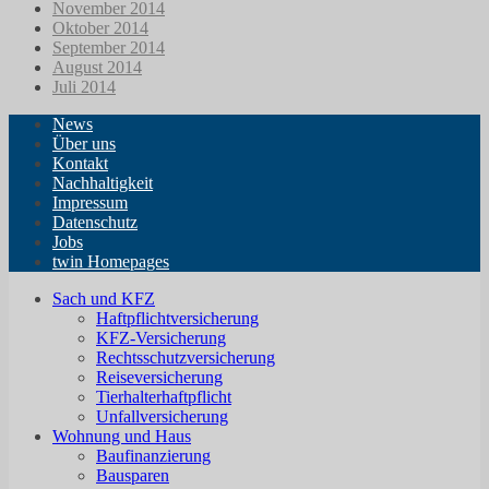
November 2014
Oktober 2014
September 2014
August 2014
Juli 2014
News
Über uns
Kontakt
Nachhaltigkeit
Impressum
Datenschutz
Jobs
twin Homepages
Sach und KFZ
Haftpflichtversicherung
KFZ-Versicherung
Rechtsschutzversicherung
Reiseversicherung
Tierhalterhaftpflicht
Unfallversicherung
Wohnung und Haus
Baufinanzierung
Bausparen