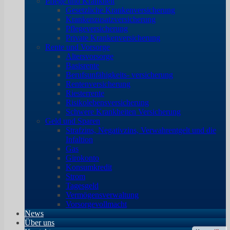
Pflege und Krankheit
Gesetzliche Krankenversicherung
Krankenzusatzversicherung
Pflegeversicherung
Private Krankenversicherung
Rente und Vorsorge
Altersvorsorge
Basisrente
Berufsunfähigkeits- versicherung
Rentenversicherung
Riesterrente
Risikolebensversicherung
Schwere Krankheiten Versicherung
Geld und Sparen
Strafzins, Negativzins, Verwahrentgelt und die
Infaltion
Gas
Girokonto
Konsumkredit
Strom
Tagesgeld
Vermögensverwaltung
Vorsorgevollmacht
News
Über uns