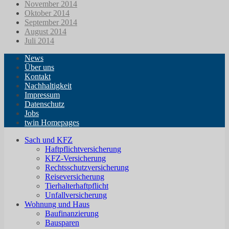
November 2014
Oktober 2014
September 2014
August 2014
Juli 2014
News
Über uns
Kontakt
Nachhaltigkeit
Impressum
Datenschutz
Jobs
twin Homepages
Sach und KFZ
Haftpflichtversicherung
KFZ-Versicherung
Rechtsschutzversicherung
Reiseversicherung
Tierhalterhaftpflicht
Unfallversicherung
Wohnung und Haus
Baufinanzierung
Bausparen