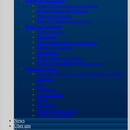
Pflege und Krankheit
Gesetzliche Krankenversicherung
Krankenzusatzversicherung
Pflegeversicherung
Private Krankenversicherung
Rente und Vorsorge
Altersvorsorge
Basisrente
Berufsunfähigkeits- versicherung
Rentenversicherung
Riesterrente
Risikolebensversicherung
Schwere Krankheiten Versicherung
Geld und Sparen
Strafzins, Negativzins, Verwahrentgelt und die
Infaltion
Gas
Girokonto
Konsumkredit
Strom
Tagesgeld
Vermögensverwaltung
Vorsorgevollmacht
News
Über uns